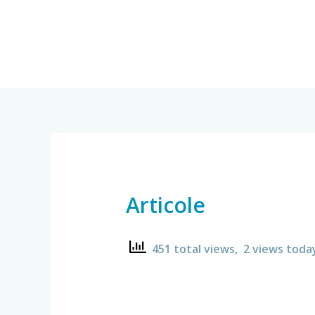
Skip
to
content
Articole
451 total views, 2 views toda