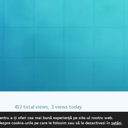
452 total views, 3 views today
entru a-ți oferi cea mai bună experiență pe site-ul nostru web.
espre cookie-urile pe care le folosim sau să le dezactivezi în
setări
.