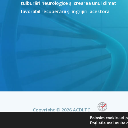
tulburări neurologice și crearea unui climat
favorabil recuperării șI îngrijirii acestora.
Copyright © 2026 ACDLTC
Folosim cookie-uri p
Poți afla mai multe d