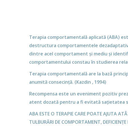
Terapia comportamentală aplicată (ABA) este 
destructura comportamentele dezadaptative ș
dintre acel comportament și mediu și identifi
comportamentului constau în studierea relaț
Terapia comportamentală are la baz
ă
princip
anumită consecință. (Kazdin , 1994)
Recompensa este un eveniment pozitiv preze
atent dozată pentru a fi evitată sațietatea 
ABA ESTE O TERAPIE CARE POATE AJUTA ATÂT
TULBURĂRI DE COMPORTAMENT, DEFICIENȚE M