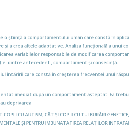
o știință a comportamentului uman care constă în aplicare
i a crea altele adaptative. Analiza funcțională a unui c
carea variabilelor responsabile de modificarea comportamen
iei dintre antecedent , comportament și consecință.
iul întăririi care constă în creșterea frecventei unui răs
ntat imediat după un comportament așteptat. Ea trebuie 
sau deprivarea.
 COPIII CU AUTISM, CÂT ȘI COPIII CU TULBURĂRI GENETICE
ENTALE ȘI PENTRU IMBUNATATIREA RELAȚIILOR INTRAFAMI