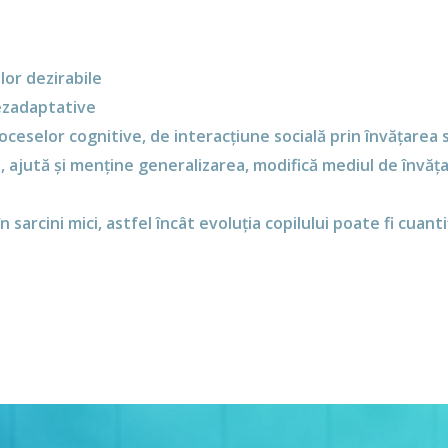
or dezirabile
ezadaptative
oceselor cognitive, de interacțiune socială prin învățarea s
jută și menține generalizarea, modifică mediul de învățare
 sarcini mici, astfel încât evoluția copilului poate fi cuant