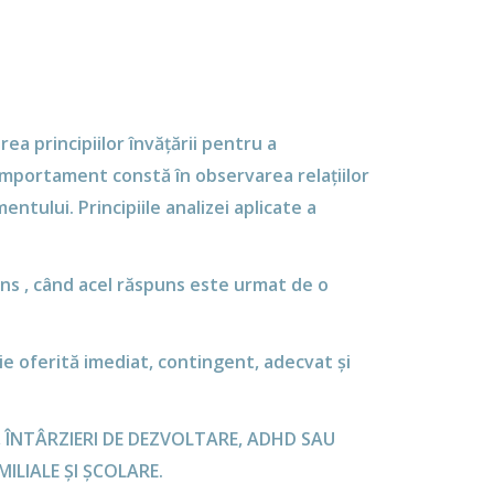
a principiilor învățării pentru a
omportament constă în observarea relațiilor
tului. Principiile analizei aplicate a
puns , când acel răspuns este urmat de o
oferită imediat, contingent, adecvat și
, ÎNTÂRZIERI DE DEZVOLTARE, ADHD SAU
LIALE ȘI ȘCOLARE.